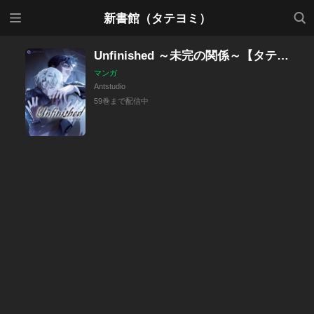
メニ
検索
新書館（タテヨミ）
ュー
Unfinished ～未完の関係～【タテヨミ】
マンガ
Antstudio
59巻まで配信中