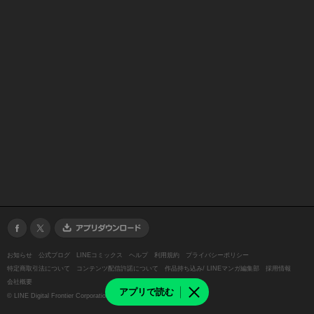
お知らせ
公式ブログ
LINEコミックス
ヘルプ
利用規約
プライバシーポリシー
特定商取引法について
コンテンツ配信許諾について
作品持ち込み/ LINEマンガ編集部
採用情報
会社概要
アプリで読む
©
LINE Digital Frontier Corporation