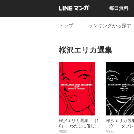
毎日無料
トップ
ランキングから探す
桜沢エリカ選集
桜沢エリカ選集 （1
桜沢エリカ
0） わたしに優しい
（9） タブ
夜
¥880
¥880