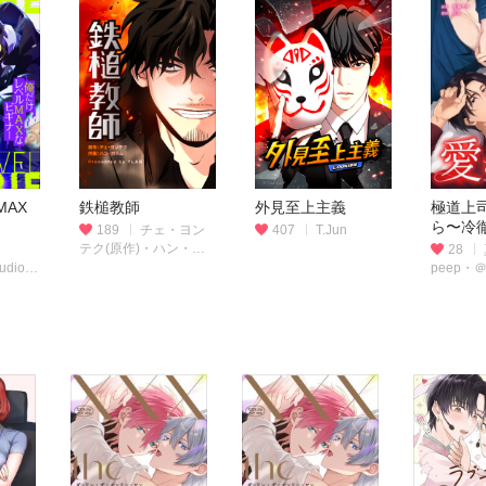
AX
鉄槌教師
外見至上主義
極道上
ら〜冷
189
チェ・ヨン
407
T.Jun
すぎる
テク(原作)・ハン・ガ
28
版）
ラム(作画)
udio)
peep・
(原
taskeyS
作画)