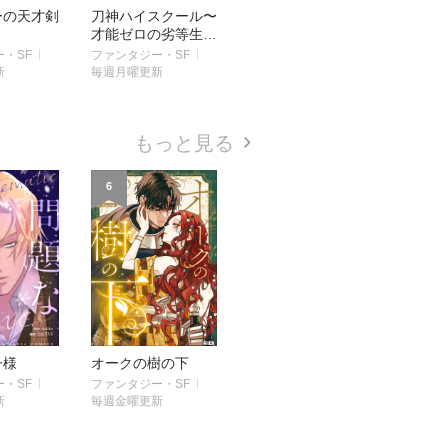
ーの天才剣
刀神ハイスクール〜
才能ゼロの劣等生、
魔神に魅入られ最強
・SF
ファンタジー・SF
へ〜
新
毎週月曜更新
もっと見る
6
子様
オークの樹の下
・SF
ファンタジー・SF
新
毎週金曜更新