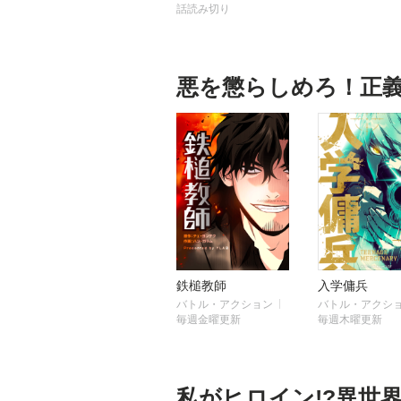
話読み切り
悪を懲らしめろ！正
鉄槌教師
入学傭兵
バトル・アクション
バトル・アクシ
毎週金曜更新
毎週木曜更新
私がヒロイン!?異世