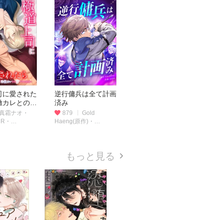
司に愛された
逆行傭兵は全て計画
徹カレとの甘
済み
同居〜（連載
真霜ナオ・
879
Gold
＠R・
Haeng(原作)・
TUDIO
JJJSSS(作画)
もっと見る