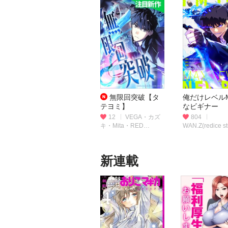
無限回突破【タ
俺だけレベルM
テヨミ】
なビギナー
12
VEGA・カズ
804
キ・Mita・RED
WAN.Z(redice st
SEVEN
(脚色)・Maslow
作)・swingbat(
新連載