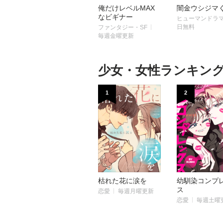
俺だけレベルMAX
闇金ウシジマ
なビギナー
ヒューマンドラ
日無料
ファンタジー・SF
毎週金曜更新
少女・女性ランキン
1
2
枯れた花に涙を
幼馴染コンプ
ス
恋愛
毎週月曜更新
恋愛
毎週土曜