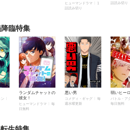
話読み切り
ヒューマンドラマ
1
話読み切り
義降臨特集
ランダムチャットの
悪い男
弱いヒー
彼女！
ョン
コメディ・ギャグ
毎
バトル・ア
週水曜更新
毎日無料
ヒューマンドラマ
毎
日無料
界転生特集