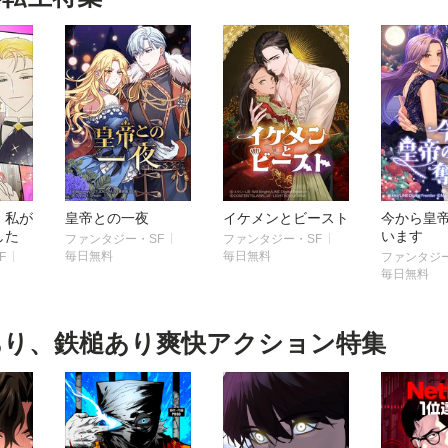
、私が
皇帝との一夜
イケメンとビースト
今から皇
した
います
ファンタジー・SF
ファンタジー・SF
毎日無料
毎日無料
F
ファンタジー
毎日無料
あり、鉄槌あり爽快アクション特集