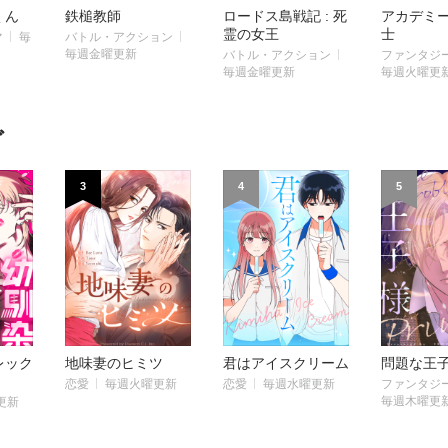
くん
鉄槌教師
ロードス島戦記 : 死
アカデミ
霊の女王
士
マ
毎
バトル・アクション
毎週金曜更新
バトル・アクション
ファンタジー
毎週金曜更新
毎週火曜更
グ
3
4
5
レック
地味妻のヒミツ
君はアイスクリーム
問題な王
恋愛
毎週火曜更新
恋愛
毎週水曜更新
ファンタジー
毎週木曜更
更新