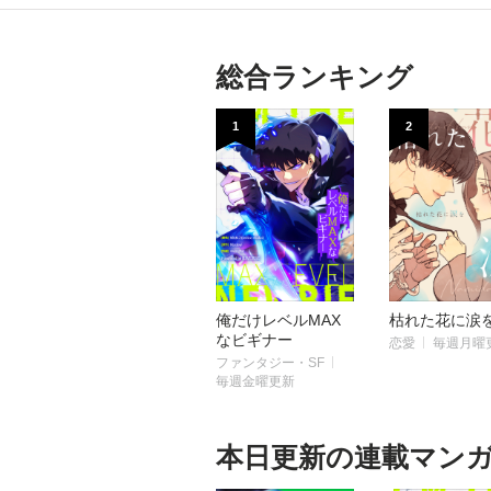
総合ランキング
1
2
俺だけレベルMAX
枯れた花に涙
なビギナー
恋愛
毎週月曜
ファンタジー・SF
毎週金曜更新
本日更新の連載マン