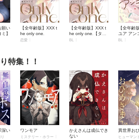
お願い
【全年齢版】XXX t
【全年齢版】XXX t
【全年齢
ヨミ】
he only one.
he only one.【タテ
ユア アン
ヨミ】
【タテヨ
恋愛
BL
BL
切り特集！！
罪深い
ワンモア
かえさんは成仏でき
異世界お
ない
切り
ミステリー・ホラー
ヒューマン