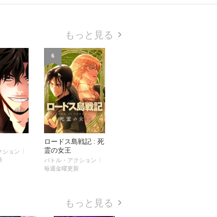
もっと見る
6
ロードス島戦記 : 死
霊の女王
クション
新
バトル・アクション
毎週金曜更新
もっと見る