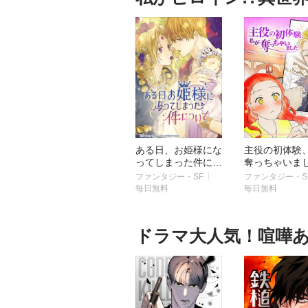
ある日、お姫様にな
主役の初体験
ってしまった件につ
奪っちゃいま
いて
ファンタジー・SF
ファンタジー・S
毎日無料
毎日無料
ドラマ大人気！喧嘩