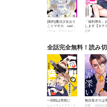
[新約]魔法少女おり
「福利厚生」
こ☆マギカ sadne
します【タテ
ss prayer
バトル・アクション
恋愛
全話完全無料！読み
一回戦は突然に
無自覚ボスは
ヒューマンドラマ
1
恋愛
1話読み