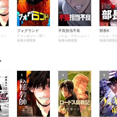
フォグランド
不良担当不良
部長K
ョン
ファンタジー・SF
バトル・アクション
バトル・ア
毎週土曜更新
毎週火曜更新
毎週日曜更
グ
3
4
5