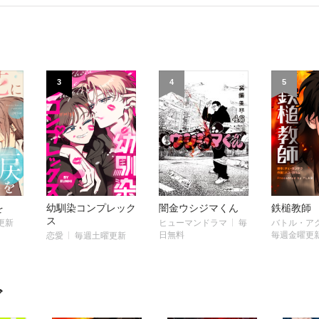
3
4
5
を
幼馴染コンプレック
闇金ウシジマくん
鉄槌教師
ス
更新
ヒューマンドラマ
毎
バトル・ア
日無料
毎週金曜更
恋愛
毎週土曜更新
ガ