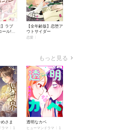
版】ラブ
【全年齢版】恋堕ア
コール!
ウトサイダー
ミ】
恋愛
もっと見る
ひめさま
透明なカベ
ドラマ
1
ヒューマンドラマ
1