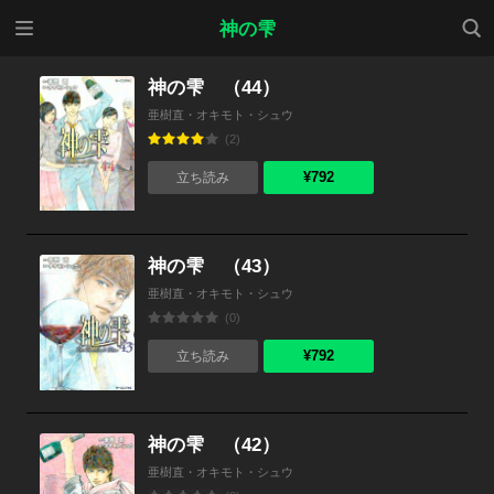
メニ
検索
神の雫
ュー
神の雫 （44）
亜樹直・オキモト・シュウ
(2)
¥792
立ち読み
神の雫 （43）
亜樹直・オキモト・シュウ
(0)
¥792
立ち読み
神の雫 （42）
亜樹直・オキモト・シュウ