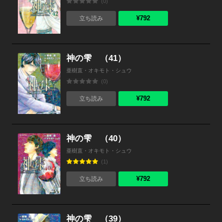
(0)
¥792
立ち読み
神の雫 （41）
亜樹直・オキモト・シュウ
(0)
¥792
立ち読み
神の雫 （40）
亜樹直・オキモト・シュウ
(1)
¥792
立ち読み
神の雫 （39）