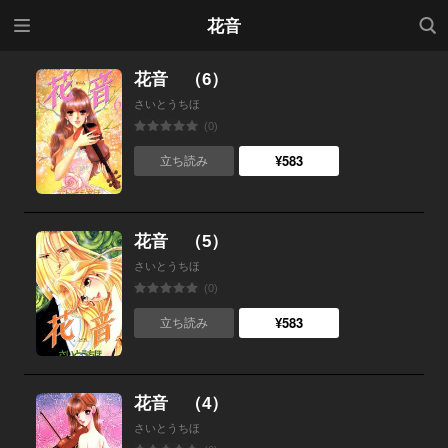
メニ
検索
花音
ュー
花音 （6）
さいとうちほ
(0)
¥583
立ち読み
花音 （5）
さいとうちほ
(0)
¥583
立ち読み
花音 （4）
さいとうちほ