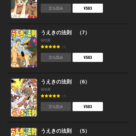
¥583
立ち読み
うえきの法則 （7）
福地翼
(4)
¥583
立ち読み
うえきの法則 （6）
福地翼
(4)
¥583
立ち読み
うえきの法則 （5）