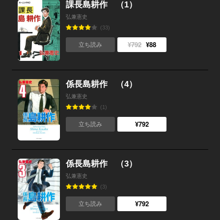
課長島耕作 （1）
弘兼憲史
(33)
¥792
¥88
立ち読み
係長島耕作 （4）
弘兼憲史
(1)
¥792
立ち読み
係長島耕作 （3）
弘兼憲史
(3)
¥792
立ち読み