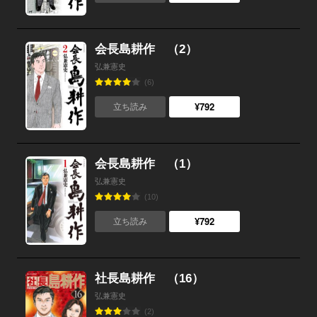
会長島耕作 （2）
弘兼憲史
(6)
¥792
立ち読み
会長島耕作 （1）
弘兼憲史
(10)
¥792
立ち読み
社長島耕作 （16）
弘兼憲史
(2)