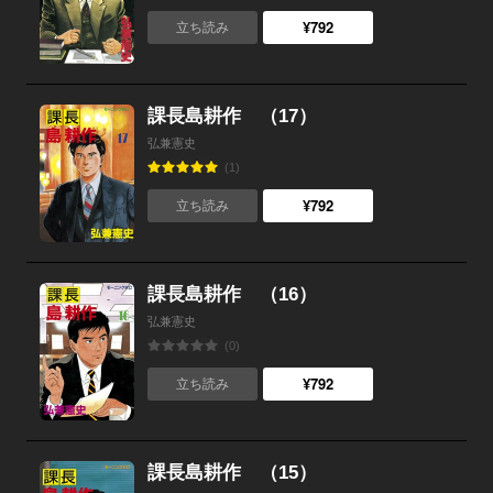
¥792
立ち読み
課長島耕作 （17）
弘兼憲史
(1)
¥792
立ち読み
課長島耕作 （16）
弘兼憲史
(0)
¥792
立ち読み
課長島耕作 （15）