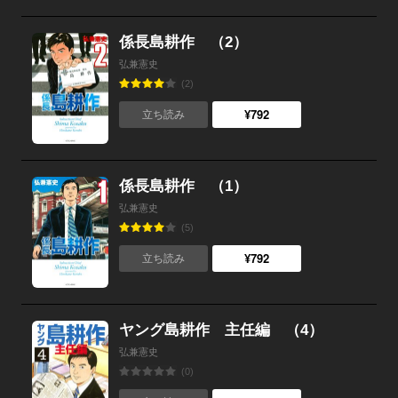
係長島耕作 （2）
弘兼憲史
(2)
¥792
立ち読み
係長島耕作 （1）
弘兼憲史
(5)
¥792
立ち読み
ヤング島耕作 主任編 （4）
弘兼憲史
(0)