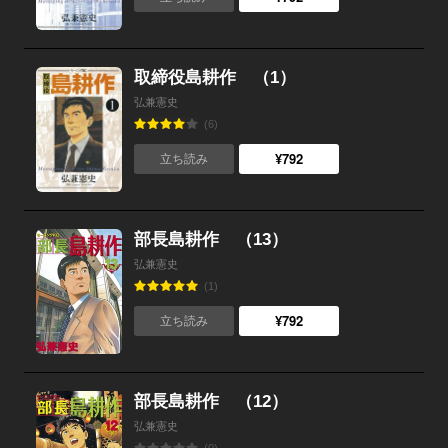
取締役島耕作 （1）
弘兼憲史
(6)
¥792
立ち読み
部長島耕作 （13）
弘兼憲史
(1)
¥792
立ち読み
部長島耕作 （12）
弘兼憲史