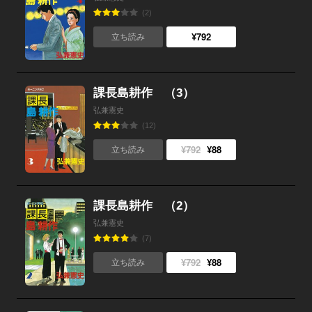
(2)
¥792
立ち読み
課長島耕作 （3）
弘兼憲史
(12)
¥792
¥88
立ち読み
課長島耕作 （2）
弘兼憲史
(7)
¥792
¥88
立ち読み