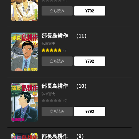
(0)
¥792
立ち読み
部長島耕作 （11）
弘兼憲史
(2)
¥792
立ち読み
部長島耕作 （10）
弘兼憲史
(0)
¥792
立ち読み
部長島耕作 （9）