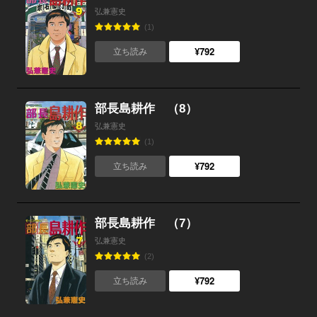
弘兼憲史
(1)
¥792
立ち読み
部長島耕作 （8）
弘兼憲史
(1)
¥792
立ち読み
部長島耕作 （7）
弘兼憲史
(2)
¥792
立ち読み