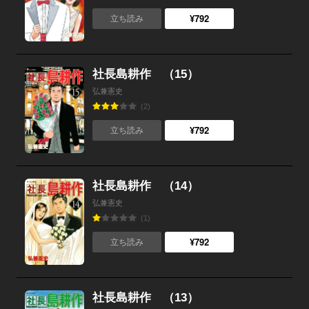
¥792
立ち読み
社長島耕作 （15）
弘兼憲史
(2)
¥792
立ち読み
社長島耕作 （14）
弘兼憲史
(1)
¥792
立ち読み
社長島耕作 （13）