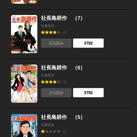
社長島耕作 （7）
弘兼憲史
(3)
¥792
立ち読み
社長島耕作 （6）
弘兼憲史
(3)
¥792
立ち読み
社長島耕作 （5）
弘兼憲史
(2)