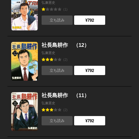
弘兼憲史
(1)
¥792
立ち読み
社長島耕作 （12）
弘兼憲史
(2)
¥792
立ち読み
社長島耕作 （11）
弘兼憲史
(2)
¥792
立ち読み