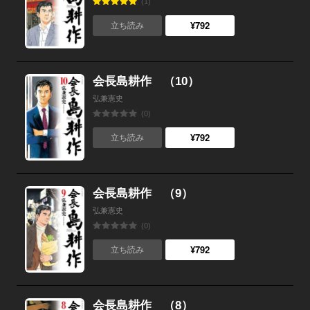
(1)
¥792
立ち読み
会長島耕作 （10）
弘兼憲史
(0)
¥792
立ち読み
会長島耕作 （9）
弘兼憲史
(0)
¥792
立ち読み
会長島耕作 （8）