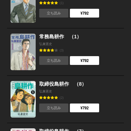
(1)
¥792
立ち読み
常務島耕作 （1）
弘兼憲史
(3)
¥792
立ち読み
取締役島耕作 （8）
弘兼憲史
(2)
¥792
立ち読み