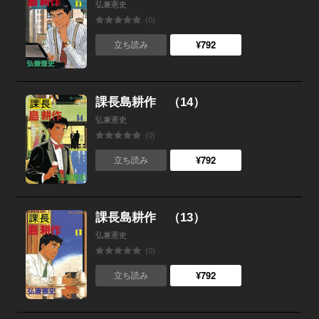
弘兼憲史
(0)
¥792
立ち読み
課長島耕作 （14）
弘兼憲史
(0)
¥792
立ち読み
課長島耕作 （13）
弘兼憲史
(0)
¥792
立ち読み