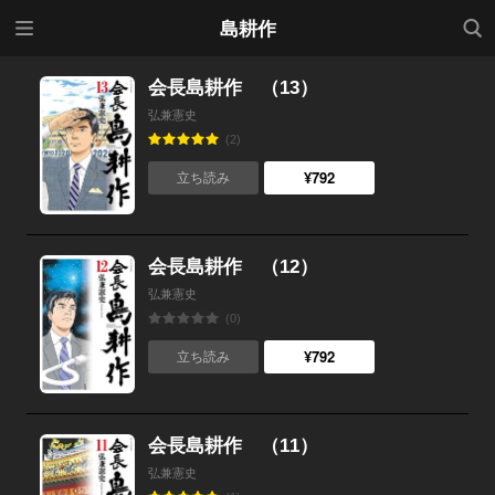
メニ
検索
島耕作
ュー
会長島耕作 （13）
弘兼憲史
(2)
¥792
立ち読み
会長島耕作 （12）
弘兼憲史
(0)
¥792
立ち読み
会長島耕作 （11）
弘兼憲史