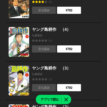
(5)
¥792
立ち読み
ヤング島耕作 （4）
弘兼憲史
(0)
¥792
立ち読み
ヤング島耕作 （3）
弘兼憲史
(0)
¥792
立ち読み
アプリで読む
ヤング島耕作 （2）