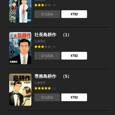
(5)
¥792
立ち読み
社長島耕作 （1）
弘兼憲史
(8)
¥792
立ち読み
専務島耕作 （5）
弘兼憲史
(1)
¥792
立ち読み