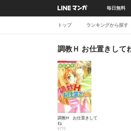
毎日無料
トップ
ランキングから探す
調教Ｈ お仕置きして
調教H お仕置きして
ね
¥770