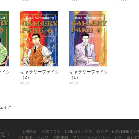
フェイク
ギャラリーフェイク
ギャラリーフェイク
（2）
（1）
¥693
¥693
ェイク
お知らせ
公式ブログ
LINEコミックス
作品持ち込み/ LINEマ
会社概要
ヘルプ
利用規約
プライバシーポリシー
公告
コンテ