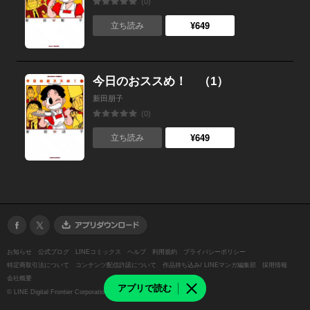
(0)
¥649
立ち読み
今日のおススめ！ （1）
新田朋子
(0)
¥649
立ち読み
お知らせ
公式ブログ
LINEコミックス
ヘルプ
利用規約
プライバシーポリシー
特定商取引法について
コンテンツ配信許諾について
作品持ち込み/ LINEマンガ編集部
採用情報
会社概要
アプリで読む
©
LINE Digital Frontier Corporation