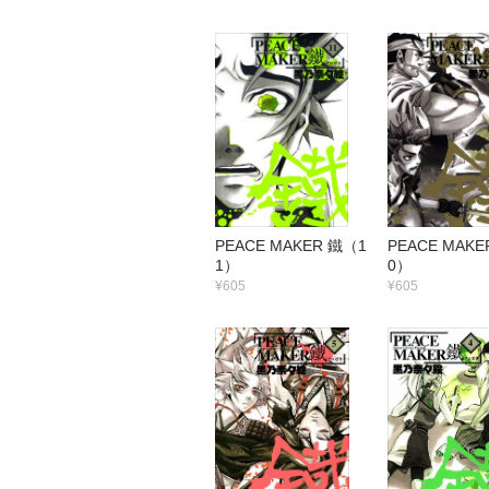
PEACE MAKER 鐵（1
PEACE MAKE
1）
0）
¥605
¥605