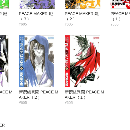
R 鐵
PEACE MAKER 鐵
PEACE MAKER 鐵
PEACE M
（３）
（２）
（１）
¥605
¥605
¥605
ACE M
新撰組異聞 PEACE M
新撰組異聞 PEACE M
AKER（２）
AKER（１）
¥605
¥605
ER