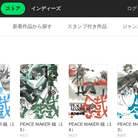
ストア
インディーズ
ログ
新着作品から探す
スタンプ付き作品
ジャン
R 鐵（1
PEACE MAKER 鐵（1
PEACE MAKER 鐵（1
PEACE M
5）
4）
3）
¥627
¥627
¥605