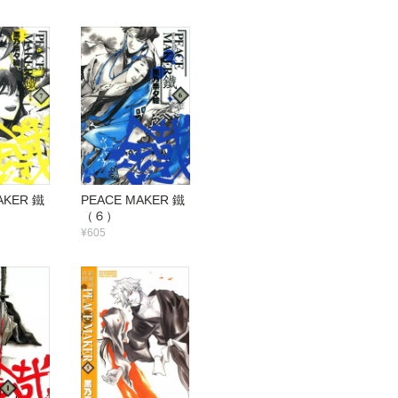
AKER 鐵
PEACE MAKER 鐵
（６）
¥605