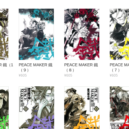
R 鐵（1
PEACE MAKER 鐵
PEACE MAKER 鐵
PEACE M
（９）
（８）
（７）
¥605
¥605
¥605