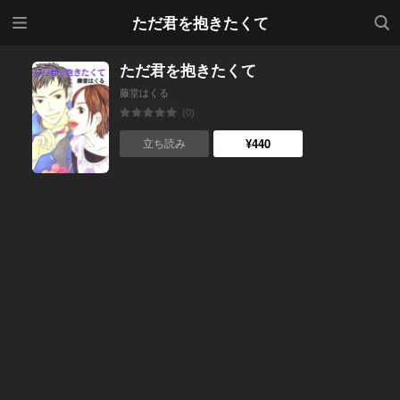
メニ
検索
ただ君を抱きたくて
ュー
ただ君を抱きたくて
藤堂はくる
(0)
¥440
立ち読み