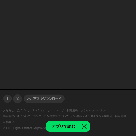
お知らせ
公式ブログ
LINEコミックス
ヘルプ
利用規約
プライバシーポリシー
特定商取引法について
コンテンツ配信許諾について
作品持ち込み/ LINEマンガ編集部
採用情報
会社概要
アプリで読む
©
LINE Digital Frontier Corporation