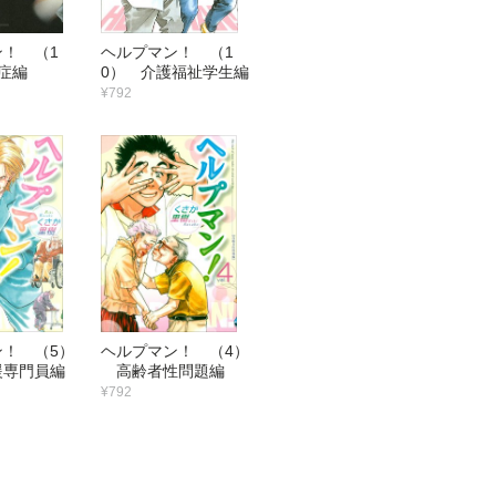
！ （1
ヘルプマン！ （1
症編
0） 介護福祉学生編
¥792
！ （5）
ヘルプマン！ （4）
専門員編
高齢者性問題編
¥792