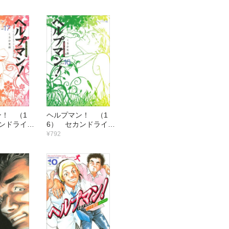
！ （1
ヘルプマン！ （1
ンドライフ
6） セカンドライフ
編
¥792