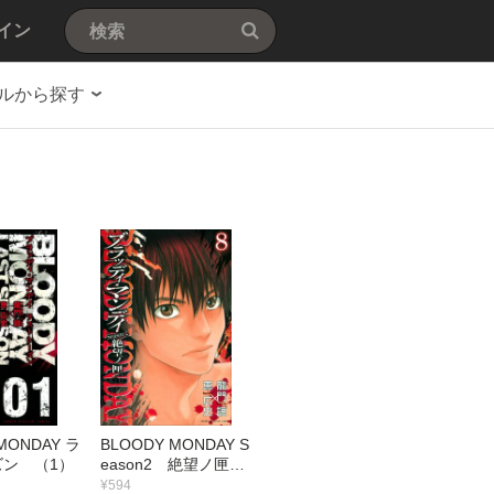
イン
ルから探す
MONDAY ラ
BLOODY MONDAY S
ン （1）
eason2 絶望ノ匣
（8）
¥594