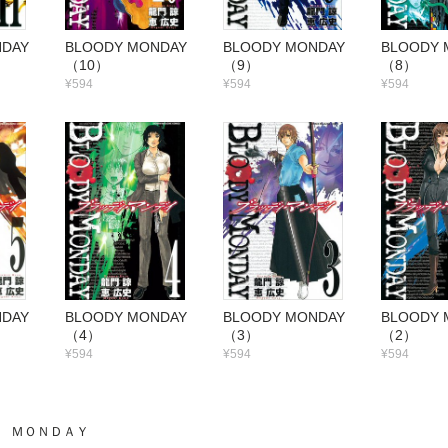
ONDAY
BLOODY MONDAY
BLOODY MONDAY
BLOODY
（10）
（9）
（8）
¥594
¥594
¥594
ONDAY
BLOODY MONDAY
BLOODY MONDAY
BLOODY
（4）
（3）
（2）
¥594
¥594
¥594
 ＭＯＮＤＡＹ