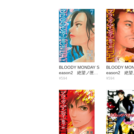
BLOODY MONDAY S
BLOODY MON
eason2 絶望ノ匣
eason2 
（7）
（6）
¥594
¥594