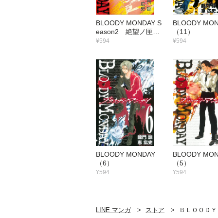
BLOODY MONDAY S
BLOODY M
eason2 絶望ノ匣
（11）
（1）
¥594
¥594
BLOODY MONDAY
BLOODY M
（6）
（5）
¥594
¥594
LINE マンガ
ストア
ＢＬＯＯＤＹ