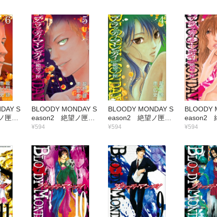
DAY S
BLOODY MONDAY S
BLOODY MONDAY S
BLOODY 
絶望ノ匣
eason2 絶望ノ匣
eason2 絶望ノ匣
eason
（5）
（4）
（3）
¥594
¥594
¥594