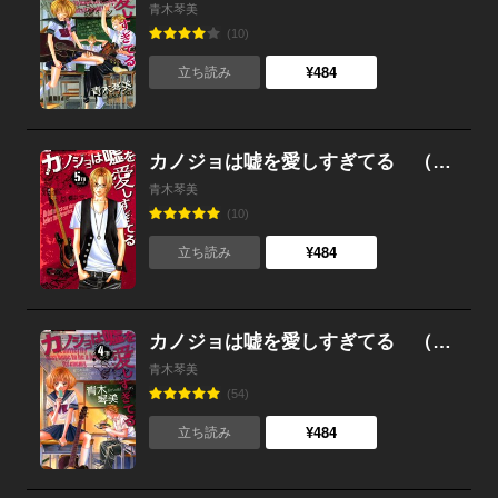
青木琴美
(10)
¥484
立ち読み
カノジョは嘘を愛しすぎてる （5）
青木琴美
(10)
¥484
立ち読み
カノジョは嘘を愛しすぎてる （4）
青木琴美
(54)
¥484
立ち読み