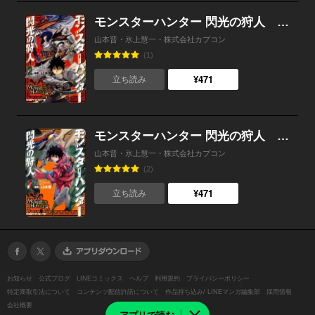
モンスターハンター 閃光の狩人 （2）
山本晋・氷上慧一・株式会社カプコン
(1)
¥471
立ち読み
モンスターハンター 閃光の狩人 （1）
山本晋・氷上慧一・株式会社カプコン
(2)
¥471
立ち読み
お知らせ
公式ブログ
LINEコミックス
ヘルプ
利用規約
プライバシーポリシー
特定商取引法について
コンテンツ配信許諾について
作品持ち込み/ LINEマンガ編集部
採用情報
会社概要