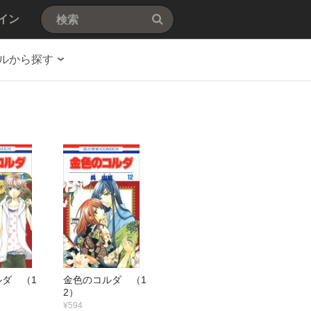
イン
ルから探す
ダ （1
金色のコルダ （1
2）
¥594