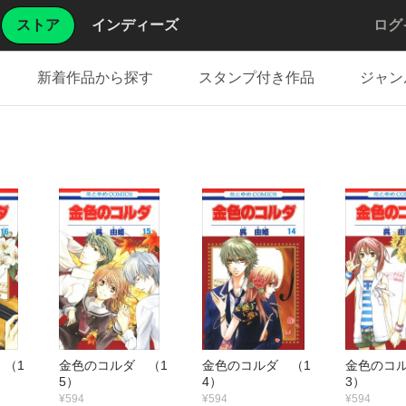
ストア
インディーズ
ログ
新着作品から探す
スタンプ付き作品
ジャン
 （1
金色のコルダ （1
金色のコルダ （1
金色のコル
5）
4）
3）
¥594
¥594
¥594