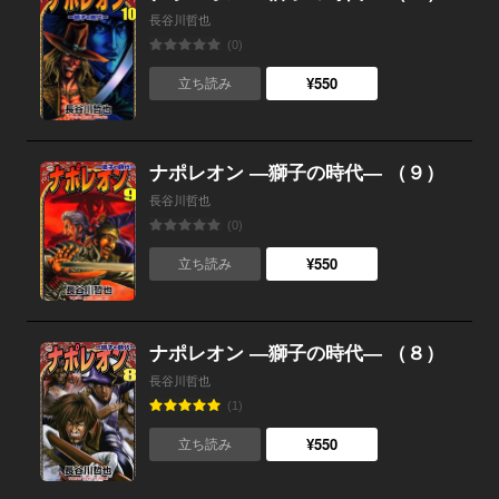
長谷川哲也
(0)
¥550
立ち読み
ナポレオン ―獅子の時代― （９）
長谷川哲也
(0)
¥550
立ち読み
ナポレオン ―獅子の時代― （８）
長谷川哲也
(1)
¥550
立ち読み