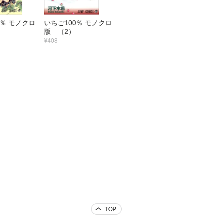
0％ モノクロ
いちご100％ モノクロ
版 （2）
¥408