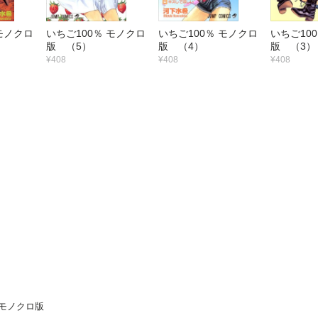
 モノクロ
いちご100％ モノクロ
いちご100％ モノクロ
いちご10
版 （5）
版 （4）
版 （3）
¥408
¥408
¥408
 モノクロ版