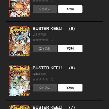
(0)
¥594
立ち読み
BUSTER KEEL! （9）
坂本憲司郎
(0)
¥594
立ち読み
BUSTER KEEL! （8）
坂本憲司郎
(0)
¥594
立ち読み
BUSTER KEEL! （7）