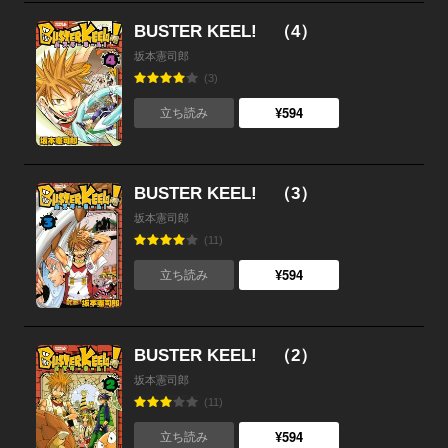
BUSTER KEEL! （4）
坂本憲司郎
(3)
¥594
立ち読み
BUSTER KEEL! （3）
坂本憲司郎
(11)
¥594
立ち読み
BUSTER KEEL! （2）
坂本憲司郎
(11)
¥594
立ち読み