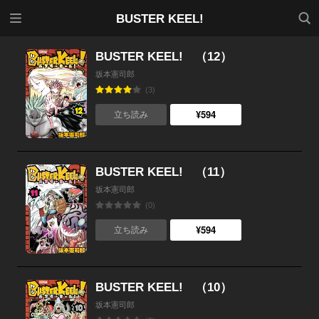
メニ
検索
BUSTER KEEL!
ュー
BUSTER KEEL! （12）
坂本憲司郎
(3)
¥594
立ち読み
BUSTER KEEL! （11）
坂本憲司郎
(0)
¥594
立ち読み
BUSTER KEEL! （10）
坂本憲司郎