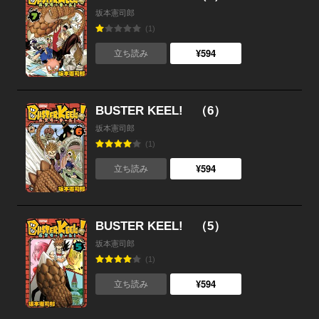
坂本憲司郎
(1)
¥594
立ち読み
BUSTER KEEL! （6）
坂本憲司郎
(1)
¥594
立ち読み
BUSTER KEEL! （5）
坂本憲司郎
(1)
¥594
立ち読み