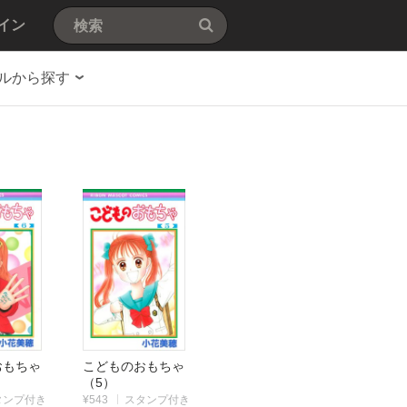
イン
ルから探す
おもちゃ
こどものおもちゃ
（5）
タンプ付き
¥543
スタンプ付き
|