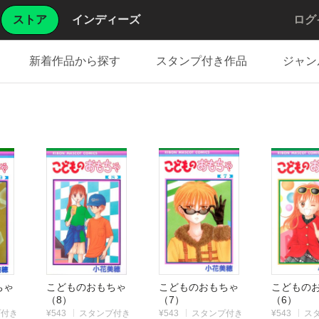
ストア
インディーズ
ログ
新着作品から探す
スタンプ付き作品
ジャン
もちゃ
こどものおもちゃ
こどものおもちゃ
こどもの
（8）
（7）
（6）
プ付き
¥543
スタンプ付き
¥543
スタンプ付き
¥543
ス
|
|
|