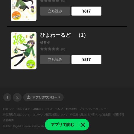
(0)
¥817
立ち読み
ひよわーるど （1）
橘紫夕
(0)
¥817
立ち読み
お知らせ
公式ブログ
LINEコミックス
ヘルプ
利用規約
プライバシーポリシー
特定商取引法について
コンテンツ配信許諾について
作品持ち込み/ LINEマンガ編集部
採用情報
会社概要
アプリで読む
©
LINE Digital Frontier Corporation