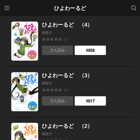
メニ
検索
ひよわーるど
ュー
ひよわーるど （4）
橘紫夕
(0)
¥858
立ち読み
ひよわーるど （3）
橘紫夕
(0)
¥817
立ち読み
ひよわーるど （2）
橘紫夕