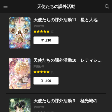
メニ
検索
天使たちの課外活動
ュー
天使たちの課外活動11 星と大地の芸能祭
茅田砂胡
(1)
¥1,210
天使たちの課外活動10 レティシアの奇跡
茅田砂胡
(1)
¥1,100
天使たちの課外活動９ 極光城の魔法使い
茅田砂胡