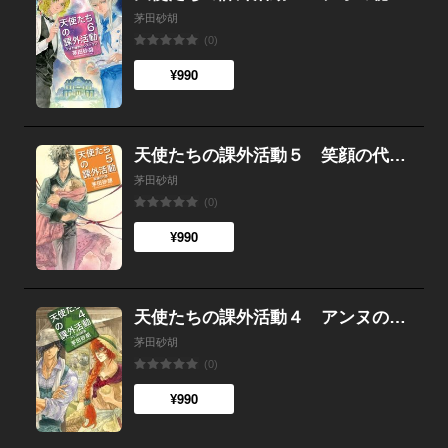
茅田砂胡
(0)
¥990
天使たちの課外活動５ 笑顔の代償
茅田砂胡
(0)
¥990
天使たちの課外活動４ アンヌの野兎
茅田砂胡
(0)
¥990