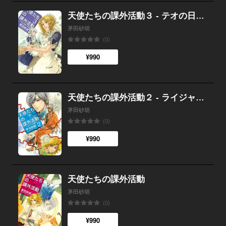
天使たちの課外活動３ - テオの日替り料理店
茅田砂胡
(0)
¥990
天使たちの課外活動２ - ライジャの靴下
茅田砂胡
(0)
¥990
天使たちの課外活動
茅田砂胡
(0)
¥990