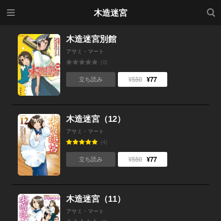
メニ
検索
木造迷宮
ュー
木造迷宮別館
アサミ・マート
(0)
¥550
¥77
立ち読み
木造迷宮（12）
アサミ・マート
(4)
¥550
¥77
立ち読み
木造迷宮（11）
アサミ・マート