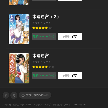
木造迷宮（２）
アサミ・マート
(2)
¥550
¥77
無料キャンペーン
木造迷宮
アサミ・マート
(14)
¥550
¥77
無料キャンペーン
お知らせ
公式ブログ
LINEコミックス
ヘルプ
利用規約
プライバシーポリシー