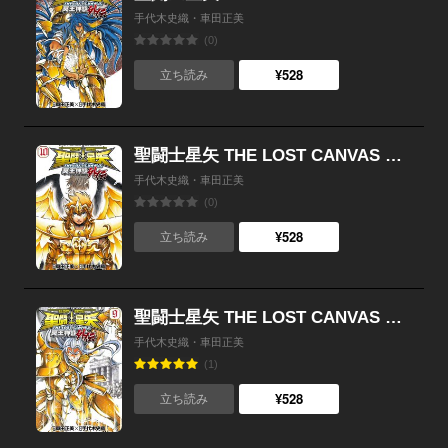
手代木史織・車田正美
(0)
¥528
立ち読み
聖闘士星矢 THE LOST CANVAS 冥王神話外伝 （10）
手代木史織・車田正美
(0)
¥528
立ち読み
聖闘士星矢 THE LOST CANVAS 冥王神話外伝 （9）
手代木史織・車田正美
(1)
¥528
立ち読み