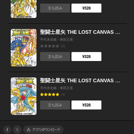
¥528
立ち読み
聖闘士星矢 THE LOST CANVAS 冥王神話外伝 （2）
手代木史織・車田正美
(0)
¥528
立ち読み
聖闘士星矢 THE LOST CANVAS 冥王神話外伝 （1）
手代木史織・車田正美
(4)
¥528
立ち読み