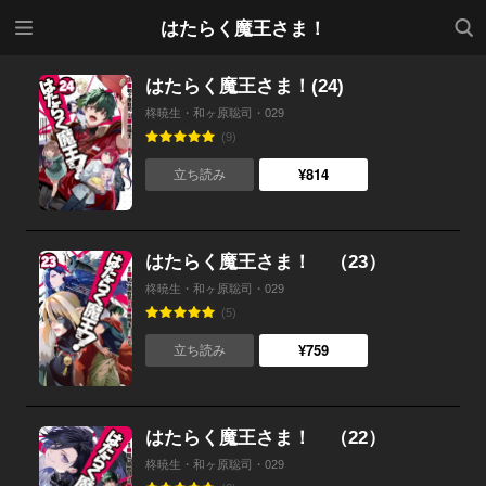
メニ
検索
はたらく魔王さま！
ュー
はたらく魔王さま！(24)
柊暁生・和ヶ原聡司・029
(9)
¥814
立ち読み
はたらく魔王さま！ （23）
柊暁生・和ヶ原聡司・029
(5)
¥759
立ち読み
はたらく魔王さま！ （22）
柊暁生・和ヶ原聡司・029