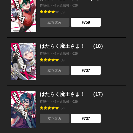
柊暁生・和ヶ原聡司・029
(6)
¥759
立ち読み
はたらく魔王さま！ （18）
柊暁生・和ヶ原聡司・029
(4)
¥737
立ち読み
はたらく魔王さま！ （17）
柊暁生・和ヶ原聡司・029
(2)
¥737
立ち読み