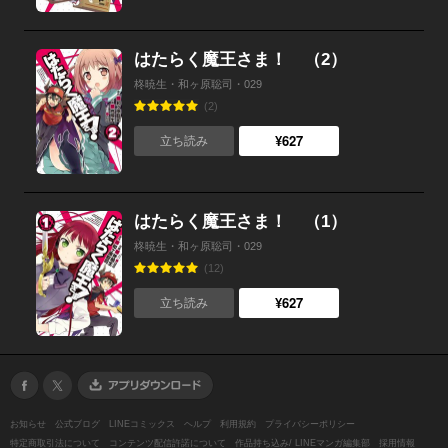
はたらく魔王さま！ （2）
柊暁生・和ヶ原聡司・029
(2)
¥627
立ち読み
はたらく魔王さま！ （1）
柊暁生・和ヶ原聡司・029
(12)
¥627
立ち読み
お知らせ
公式ブログ
LINEコミックス
ヘルプ
利用規約
プライバシーポリシー
特定商取引法について
コンテンツ配信許諾について
作品持ち込み/ LINEマンガ編集部
採用情報