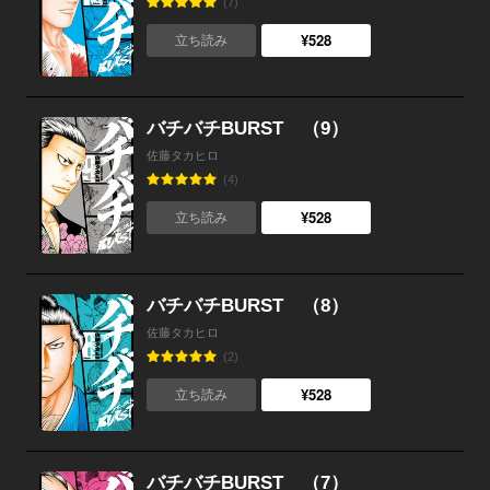
(7)
¥528
立ち読み
バチバチBURST （9）
佐藤タカヒロ
(4)
¥528
立ち読み
バチバチBURST （8）
佐藤タカヒロ
(2)
¥528
立ち読み
バチバチBURST （7）