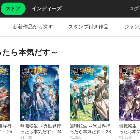
ストア
インディーズ
ログ
新着作品から探す
スタンプ付き作品
ジャン
ったら本気だす～
世界行
無職転生 ～異世界行
無職転生 ～異世界行
無職転生 
～ 25
ったら本気だす～ 24
ったら本気だす～ 23
ったら本気
¥1,430
¥1,320
¥1,320