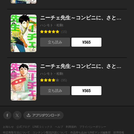
ニーチェ先生～コンビニに、さとり世代の新人が舞い降りた～ 2
ハシモト・松駒
(15)
¥565
立ち読み
ニーチェ先生～コンビニに、さとり世代の新人が舞い降りた～ 1
ハシモト・松駒
(95)
¥565
立ち読み
お知らせ
公式ブログ
LINEコミックス
ヘルプ
利用規約
プライバシーポリシー
特定商取引法について
コンテンツ配信許諾について
作品持ち込み/ LINEマンガ編集部
採用情報