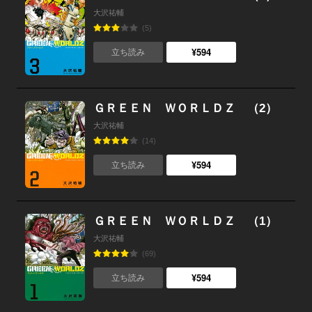
大沢祐輔
(5)
¥594
立ち読み
ＧＲＥＥＮ ＷＯＲＬＤＺ （2）
大沢祐輔
(14)
¥594
立ち読み
ＧＲＥＥＮ ＷＯＲＬＤＺ （1）
大沢祐輔
(69)
¥594
立ち読み