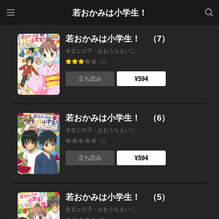
メニ
検索
若おかみは小学生！
ュー
若おかみは小学生！ （7）
令丈ヒロ子・おおうちえいこ
(3)
¥594
立ち読み
若おかみは小学生！ （6）
令丈ヒロ子・おおうちえいこ
(0)
¥594
立ち読み
若おかみは小学生！ （5）
令丈ヒロ子・おおうちえいこ