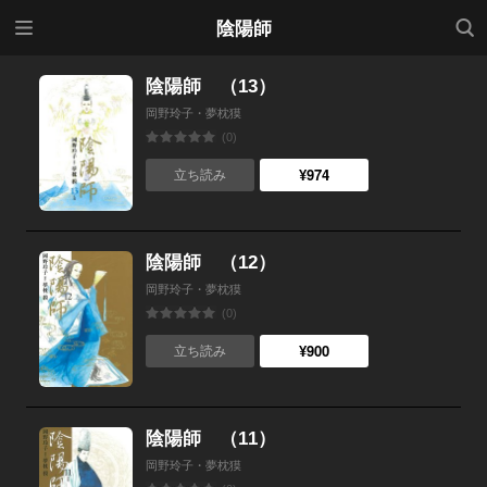
メニ
検索
陰陽師
ュー
陰陽師 （13）
岡野玲子・夢枕獏
(0)
¥974
立ち読み
陰陽師 （12）
岡野玲子・夢枕獏
(0)
¥900
立ち読み
陰陽師 （11）
岡野玲子・夢枕獏