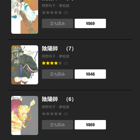
岡野玲子・夢枕獏
(0)
¥869
立ち読み
陰陽師 （7）
岡野玲子・夢枕獏
(1)
¥848
立ち読み
陰陽師 （6）
岡野玲子・夢枕獏
(0)
¥869
立ち読み