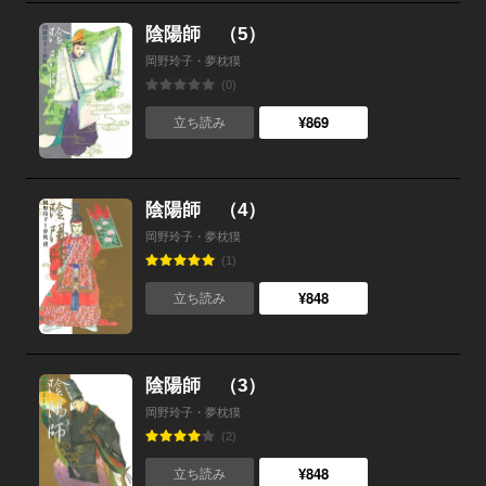
陰陽師 （5）
岡野玲子・夢枕獏
(0)
¥869
立ち読み
陰陽師 （4）
岡野玲子・夢枕獏
(1)
¥848
立ち読み
陰陽師 （3）
岡野玲子・夢枕獏
(2)
¥848
立ち読み