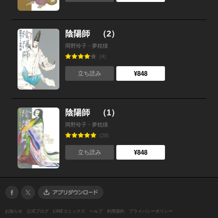
陰陽師 （2）
岡野玲子・夢枕獏
(4)
¥848
立ち読み
陰陽師 （1）
岡野玲子・夢枕獏
(28)
¥848
立ち読み
お知らせ
公式ブログ
LINEコミックス
ヘルプ
利用規約
プライバシーポリシー