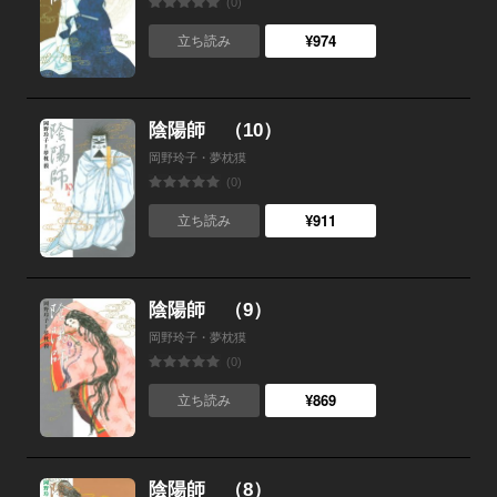
(0)
¥974
立ち読み
陰陽師 （10）
岡野玲子・夢枕獏
(0)
¥911
立ち読み
陰陽師 （9）
岡野玲子・夢枕獏
(0)
¥869
立ち読み
陰陽師 （8）