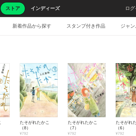
ストア
インディーズ
ログ
新着作品から探す
スタンプ付き作品
ジャン
かこ
たそがれたかこ
たそがれたかこ
たそがれ
（8）
（7）
（6）
¥792
¥792
¥792