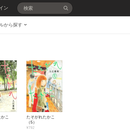
イン
ルから探す
たかこ
たそがれたかこ
（5）
¥792