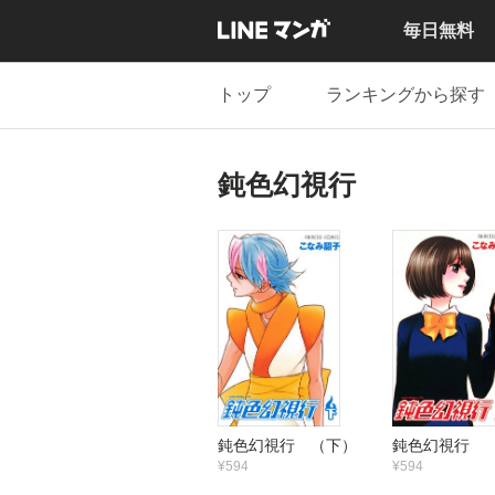
毎日無料
トップ
ランキングから探す
鈍色幻視行
鈍色幻視行 （下）
鈍色幻視行 
¥594
¥594