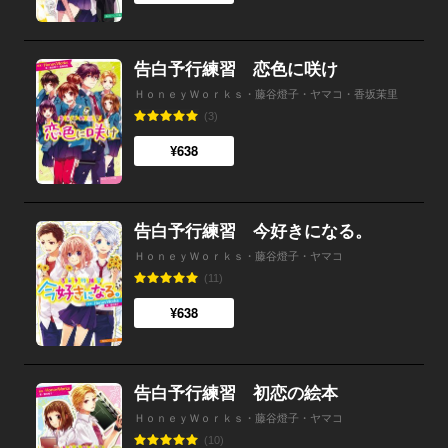
告白予行練習 恋色に咲け
ＨｏｎｅｙＷｏｒｋｓ・藤谷燈子・ヤマコ・香坂茉里
(3)
¥638
告白予行練習 今好きになる。
ＨｏｎｅｙＷｏｒｋｓ・藤谷燈子・ヤマコ
(11)
¥638
告白予行練習 初恋の絵本
ＨｏｎｅｙＷｏｒｋｓ・藤谷燈子・ヤマコ
(10)