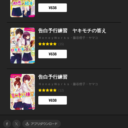
¥638
告白予行練習 ヤキモチの答え
ＨｏｎｅｙＷｏｒｋｓ・藤谷燈子・ヤマコ
(15)
¥638
告白予行練習
ＨｏｎｅｙＷｏｒｋｓ・藤谷燈子・ヤマコ
(12)
¥638