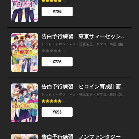
(1)
¥726
告白予行練習 東京サマーセッション
ＨｏｎｅｙＷｏｒｋｓ・香坂茉里・ヤマコ・島陰涙亜
(0)
¥726
告白予行練習 ヒロイン育成計画
ＨｏｎｅｙＷｏｒｋｓ・香坂茉里・ヤマコ・島陰涙亜
(2)
¥693
告白予行練習 ノンファンタジー