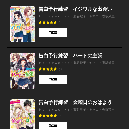
告白予行練習 イジワルな出会い
ＨｏｎｅｙＷｏｒｋｓ・藤谷燈子・ヤマコ・香坂茉里
(4)
¥638
告白予行練習 ハートの主張
ＨｏｎｅｙＷｏｒｋｓ・藤谷燈子・ヤマコ・香坂茉里
(3)
¥638
告白予行練習 金曜日のおはよう
ＨｏｎｅｙＷｏｒｋｓ・藤谷燈子・ヤマコ・香坂茉里
(4)
¥638