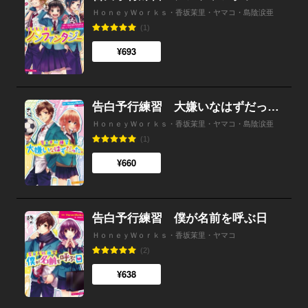
ＨｏｎｅｙＷｏｒｋｓ・香坂茉里・ヤマコ・島陰涙亜
(1)
¥693
告白予行練習 大嫌いなはずだった。
ＨｏｎｅｙＷｏｒｋｓ・香坂茉里・ヤマコ・島陰涙亜
(1)
¥660
告白予行練習 僕が名前を呼ぶ日
ＨｏｎｅｙＷｏｒｋｓ・香坂茉里・ヤマコ
(2)
¥638