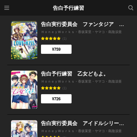
メニ
検索
告白予行練習
ュー
告白実行委員会 ファンタジア LOVE&KISS
ＨｏｎｅｙＷｏｒｋｓ・香坂茉里・ヤマコ・島陰涙亜
(1)
¥759
告白予行練習 乙女どもよ。
ＨｏｎｅｙＷｏｒｋｓ・香坂茉里・ヤマコ・島陰涙亜
(1)
¥726
告白実行委員会 アイドルシリーズ ロメオ
ＨｏｎｅｙＷｏｒｋｓ・香坂茉里・ヤマコ・島陰涙亜