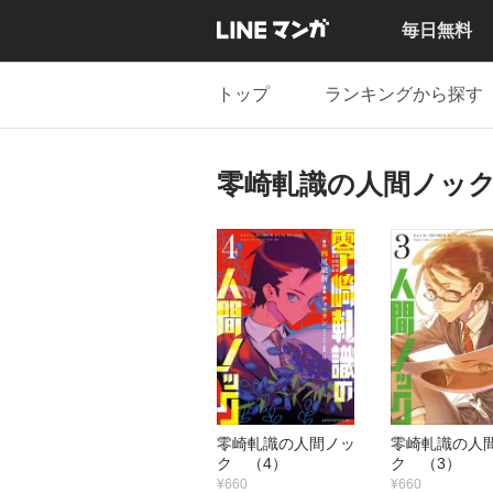
毎日無料
トップ
ランキングから探す
零崎軋識の人間ノッ
零崎軋識の人間ノッ
零崎軋識の人
ク （4）
ク （3）
¥660
¥660