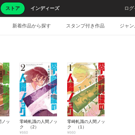
ストア
インディーズ
ログ
新着作品から探す
スタンプ付き作品
ジャン
ク
間ノッ
零崎軋識の人間ノッ
零崎軋識の人間ノッ
ク （2）
ク （1）
¥660
¥660