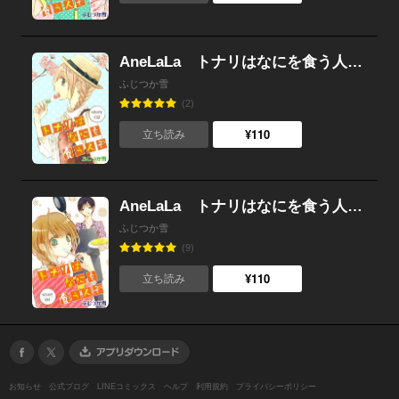
AneLaLa トナリはなにを食う人ぞ story02
ふじつか雪
(2)
¥110
立ち読み
AneLaLa トナリはなにを食う人ぞ story01
ふじつか雪
(9)
¥110
立ち読み
お知らせ
公式ブログ
LINEコミックス
ヘルプ
利用規約
プライバシーポリシー