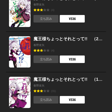
春野友矢
(4)
¥536
立ち読み
魔王様ちょっとそれとって!! （2）
春野友矢
(4)
¥536
立ち読み
魔王様ちょっとそれとって!! （1）
春野友矢
(31)
¥536
立ち読み