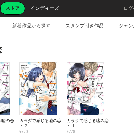
ストア
インディーズ
ログ
新着作品から探す
スタンプ付き作品
ジャン
恋
る嘘の恋
カラダで感じる嘘の恋
カラダで感じる嘘の恋
： 2
： 1
¥770
¥770