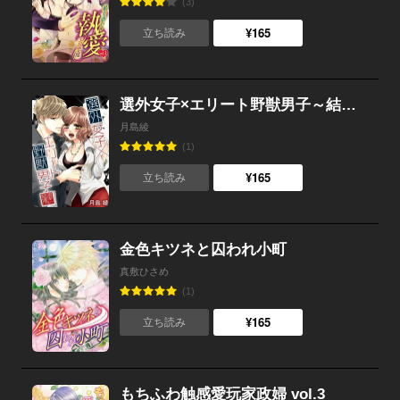
(3)
¥165
立ち読み
選外女子×エリート野獣男子～結婚確率0％～
月島綾
(1)
¥165
立ち読み
金色キツネと囚われ小町
真敷ひさめ
(1)
¥165
立ち読み
もちふわ触感愛玩家政婦 vol.3