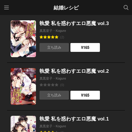
メニ
検索
結婚レシピ
ュー
執愛 私を惑わすエロ悪魔 vol.3
真黒皇子・Kogure
(2)
¥165
立ち読み
執愛 私を惑わすエロ悪魔 vol.2
真黒皇子・Kogure
(0)
¥165
立ち読み
執愛 私を惑わすエロ悪魔 vol.1
真黒皇子・Kogure