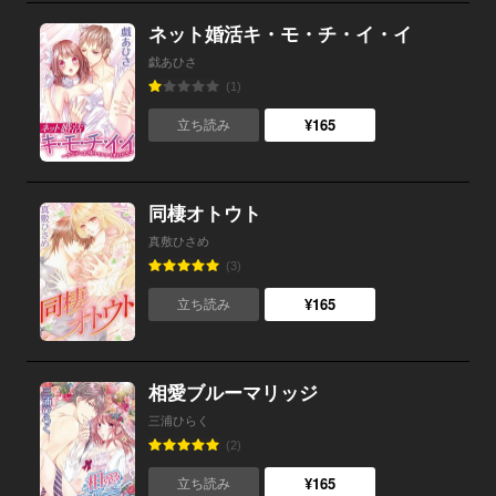
ネット婚活キ・モ・チ・イ・イ
戯あひさ
(1)
¥165
立ち読み
同棲オトウト
真敷ひさめ
(3)
¥165
立ち読み
相愛ブルーマリッジ
三浦ひらく
(2)
¥165
立ち読み