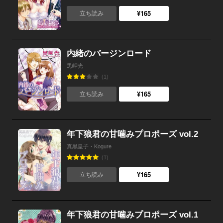
¥165
立ち読み
内緒のバージンロード
黒岬光
(1)
¥165
立ち読み
年下狼君の甘噛みプロポーズ vol.2
真黒皇子・Kogure
(1)
¥165
立ち読み
年下狼君の甘噛みプロポーズ vol.1