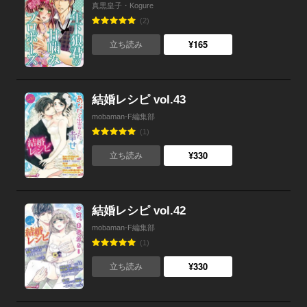
真黒皇子・Kogure
(2)
¥165
立ち読み
結婚レシピ vol.43
mobaman-F編集部
(1)
¥330
立ち読み
結婚レシピ vol.42
mobaman-F編集部
(1)
¥330
立ち読み