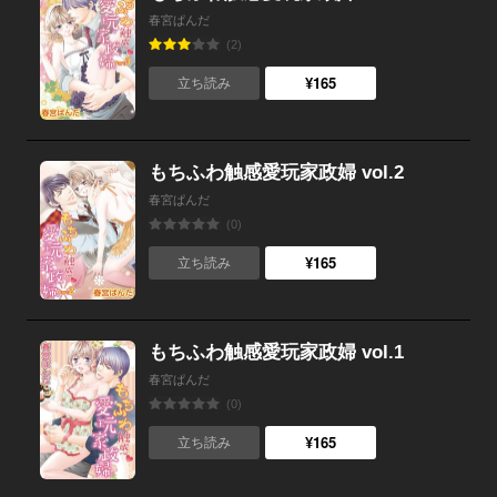
春宮ぱんだ
(2)
¥165
立ち読み
もちふわ触感愛玩家政婦 vol.2
春宮ぱんだ
(0)
¥165
立ち読み
もちふわ触感愛玩家政婦 vol.1
春宮ぱんだ
(0)
¥165
立ち読み