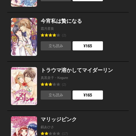
今宵私は贄になる
霜月星良
(2)
¥165
立ち読み
トラウマ溶かしてマイダーリン
真黒皇子・Kogure
(2)
¥165
立ち読み
マリッジピンク
戯あひさ
(17)