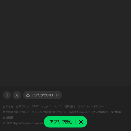
お知らせ
公式ブログ
LINEコミックス
ヘルプ
利用規約
プライバシーポリシー
特定商取引法について
コンテンツ配信許諾について
作品持ち込み/ LINEマンガ編集部
採用情報
会社概要
アプリで読む
©
LINE Digital Frontier Corporation