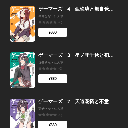
ゲーマーズ！4 亜玖璃と無自覚クリティカル
葵せきな・仙人掌
(0)
¥660
ゲーマーズ！3 星ノ守千秋と初恋ニューゲーム
葵せきな・仙人掌
(0)
¥660
ゲーマーズ！2 天道花憐と不意打ちハッピーエンド
葵せきな・仙人掌
(0)
¥660