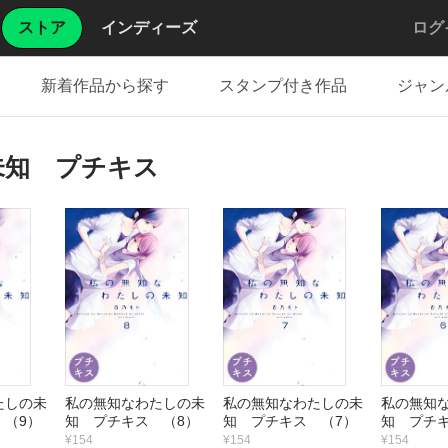
ストア
インディーズ
ログ
新着作品から探す
スタンプ付き作品
ジャン
未知 プチキス
たしの未
私の無知なわたしの未
私の無知なわたしの未
私の無知
 （9）
知 プチキス （8）
知 プチキス （7）
知 プチキ
¥154
¥154
¥154