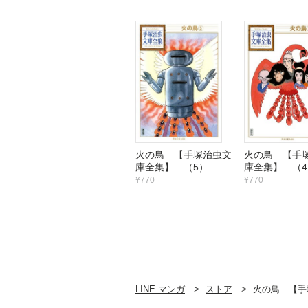
火の鳥 【手塚治虫文
火の鳥 【手
庫全集】 （5）
庫全集】 （4
¥770
¥770
LINE マンガ
ストア
火の鳥 【手