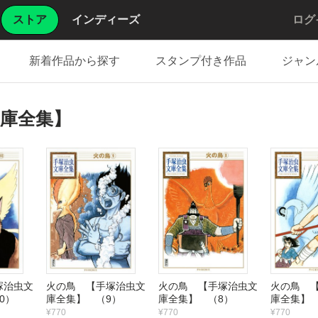
ストア
インディーズ
ログ
新着作品から探す
スタンプ付き作品
ジャン
庫全集】
塚治虫文
火の鳥 【手塚治虫文
火の鳥 【手塚治虫文
火の鳥 
0）
庫全集】 （9）
庫全集】 （8）
庫全集】 
¥770
¥770
¥770