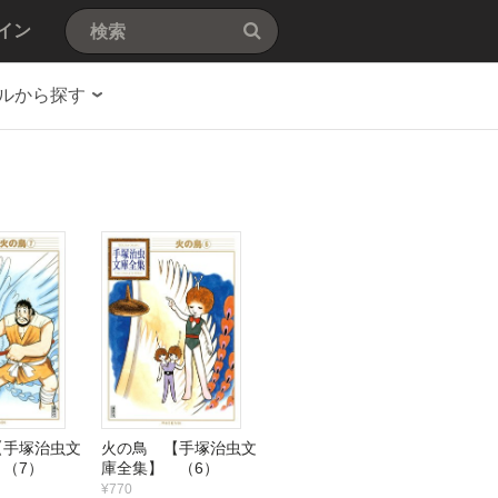
イン
ルから探す
【手塚治虫文
火の鳥 【手塚治虫文
（7）
庫全集】 （6）
¥770