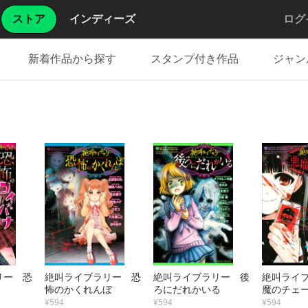
ストア
インディーズ
ログ
新着作品から探す
スタンプ付き作品
ジャン
リー 恐
絶叫ライブラリー 恐
絶叫ライブラリー 後
絶叫ライ
怖のかくれんぼ
ろにだれかいる
魔のチェ
¥594
¥594
¥594