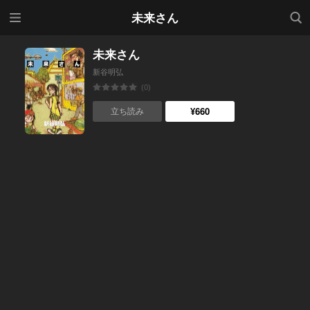
メニ
検索
未来さん
ュー
未来さん
新谷明弘
(0)
¥660
立ち読み