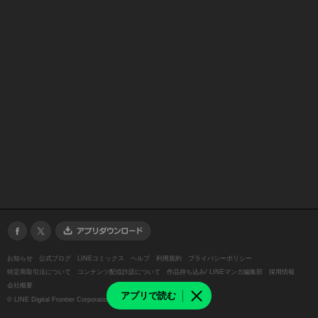
お知らせ
公式ブログ
LINEコミックス
ヘルプ
利用規約
プライバシーポリシー
特定商取引法について
コンテンツ配信許諾について
作品持ち込み/ LINEマンガ編集部
採用情報
会社概要
アプリで読む
©
LINE Digital Frontier Corporation