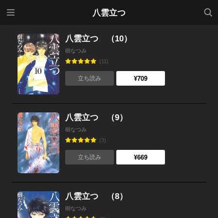
メニ
検索
八雲立つ
ュー
八雲立つ （10）
樹なつみ
(11)
¥709
立ち読み
八雲立つ （9）
樹なつみ
(3)
¥669
立ち読み
八雲立つ （8）
樹なつみ