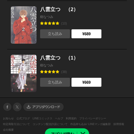
八雲立つ （2）
樹なつみ
(10)
¥689
立ち読み
八雲立つ （1）
樹なつみ
(38)
¥669
立ち読み
お知らせ
公式ブログ
LINEコミックス
ヘルプ
利用規約
プライバシーポリシー
特定商取引法について
コンテンツ配信許諾について
作品持ち込み/ LINEマンガ編集部
採用情報
会社概要