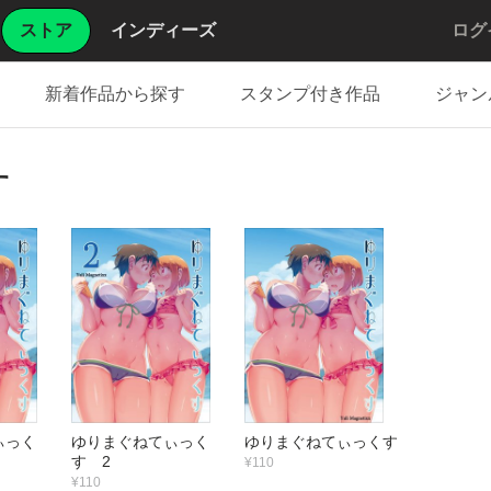
ストア
インディーズ
ログ
新着作品から探す
スタンプ付き作品
ジャン
す
ぃっく
ゆりまぐねてぃっく
ゆりまぐねてぃっくす
す 2
¥110
¥110