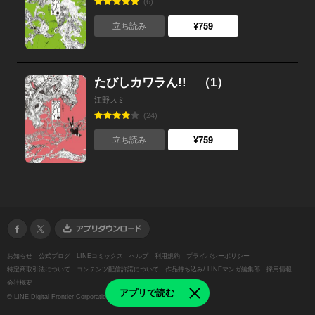
(6)
¥759
立ち読み
たびしカワラん!! （1）
江野スミ
(24)
¥759
立ち読み
お知らせ
公式ブログ
LINEコミックス
ヘルプ
利用規約
プライバシーポリシー
特定商取引法について
コンテンツ配信許諾について
作品持ち込み/ LINEマンガ編集部
採用情報
会社概要
アプリで読む
©
LINE Digital Frontier Corporation