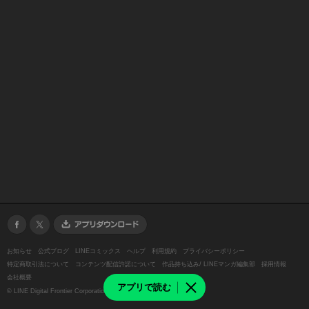
お知らせ
公式ブログ
LINEコミックス
ヘルプ
利用規約
プライバシーポリシー
特定商取引法について
コンテンツ配信許諾について
作品持ち込み/ LINEマンガ編集部
採用情報
会社概要
アプリで読む
©
LINE Digital Frontier Corporation